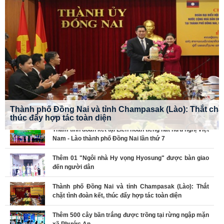
Thêm 500 cây bần trắng được trồng tại rừng ngập mặn
Thắm tình đoàn kết tại Liên hoan tiếng hát hữu nghị Việt
Nam - Lào thành phố Đồng Nai lần thứ 7
Thêm 01 "Ngôi nhà Hy vọng Hyosung" được bàn giao
đến người dân
Thành phố Đồng Nai và tỉnh Champasak (Lào): Thắt
chặt tình đoàn kết, thúc đẩy hợp tác toàn diện
Thêm 500 cây bần trắng được trồng tại rừng ngập mặn
xã Phước An