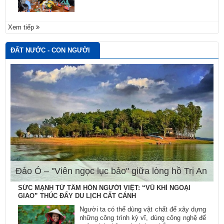
Xem tiếp
ĐẤT NƯỚC - CON NGƯỜI
Đảo Ó – "Viên ngọc lục bảo" giữa lòng hồ Trị An
SỨC MẠNH TỪ TÂM HỒN NGƯỜI VIỆT: “VŨ KHÍ NGOẠI
GIAO” THÚC ĐẨY DU LỊCH CẤT CÁNH
Người ta có thể dùng vật chất để xây dựng
những công trình kỳ vĩ, dùng công nghệ để