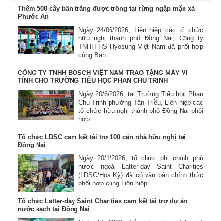
Thêm 500 cây bần trắng được trồng tại rừng ngập mặn xã
Phước An
Ngày 24/06/2026, Liên hiệp các tổ chức
hữu nghị thành phố Đồng Nai, Công ty
TNHH HS Hyosung Việt Nam đã phối hợp
cùng Ban ...
CÔNG TY TNHH BOSCH VIỆT NAM TRAO TẶNG MÁY VI
TÍNH CHO TRƯỜNG TIỂU HỌC PHAN CHU TRINH
Ngày 20/6/2026, tại Trường Tiểu học Phan
Chu Trinh phường Tân Triều, Liên hiệp các
tổ chức hữu nghị thành phố Đồng Nai phối
hợp ...
Tổ chức LDSC cam kết tài trợ 100 căn nhà hữu nghị tại
Đồng Nai
Ngày 20/1/2026, tổ chức phi chính phủ
nước ngoài Latter-day Saint Charities
(LDSC/Hoa Kỳ) đã có văn bản chính thức
phối hợp cùng Liên hiệp ...
Tổ chức Latter-day Saint Charities cam kết tài trợ dự án
nước sạch tại Đồng Nai