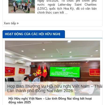
Ngày 5/5/2026, Tổ chức phi chính phủ
nước ngoài Latter-day Saint Charities
(LDSC), quốc tịch Hoa Kỳ, đã có văn bản
chính thức cam kết ...
Xem tiếp
HOẠT ĐỘNG CỦA CÁC HỘI HỮU NGHỊ
Họp Ban Thường vụ Hội hữu nghị Việt Nam – Thái
Lan thành phố Đồng Nai năm 2026
Hội Hữu nghị Việt Nam – Lào tỉnh Đồng Nai tổng kết hoạt
động năm 2025