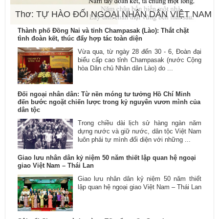
Thơ: TỰ HÀO ĐỐI NGOẠI NHÂN DÂN VIỆT NAM
Thành phố Đồng Nai và tỉnh Champasak (Lào): Thắt chặt
tình đoàn kết, thúc đẩy hợp tác toàn diện
Vừa qua, từ ngày 28 đến 30 - 6, Đoàn đại
biểu cấp cao tỉnh Champasak (nước Cộng
hòa Dân chủ Nhân dân Lào) do ...
Đối ngoại nhân dân: Từ nền móng tư tưởng Hồ Chí Minh
đến bước ngoặt chiến lược trong kỷ nguyên vươn mình của
dân tộc
Trong chiều dài lịch sử hàng ngàn năm
dựng nước và giữ nước, dân tộc Việt Nam
luôn phải tự mình đối diện với những ...
Giao lưu nhân dân kỷ niệm 50 năm thiết lập quan hệ ngoại
giao Việt Nam – Thái Lan
Giao lưu nhân dân kỷ niệm 50 năm thiết
lập quan hệ ngoại giao Việt Nam – Thái Lan