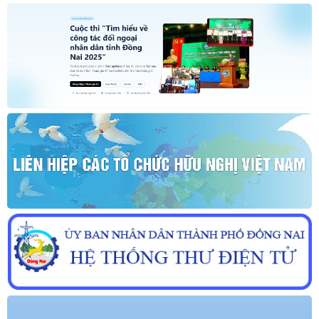
THÔNG BÁO KẾT QUẢ KỲ THI TUYỂN DỤNG NHÂN SỰ NĂM 2026