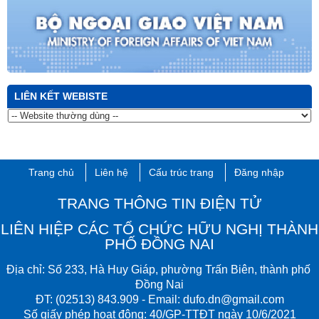
LIÊN KẾT WEBISTE
Trang chủ
Liên hệ
Cấu trúc trang
Đăng nhập
TRANG THÔNG TIN ĐIỆN TỬ
LIÊN HIỆP CÁC TỔ CHỨC HỮU NGHỊ THÀNH
PHỐ ĐỒNG NAI
Đ
ịa chỉ:
Số 233, Hà Huy Giáp, phường Trấn Biên​, thành phố ​
Đồng Nai
ĐT:
(02513) 843.909
- Email:
dufo.dn@gmail.com​
Số giấy phép hoạt động: 40/GP-TTĐT​ ngày 10/6/2021