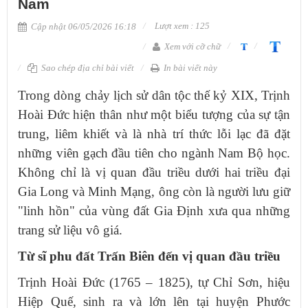
Nam
Lượt xem : 125
Cập nhật 06/05/2026 16:18
Xem với cỡ chữ
Sao chép địa chỉ bài viết
In bài viết này
Trong dòng chảy lịch sử dân tộc thế kỷ XIX, Trịnh
Hoài Đức hiện thân như một biểu tượng của sự tận
trung, liêm khiết và là nhà trí thức lỗi lạc đã đặt
những viên gạch đầu tiên cho ngành Nam Bộ học.
Không chỉ là vị quan đầu triều dưới hai triều đại
Gia Long và Minh Mạng, ông còn là người lưu giữ
"linh hồn" của vùng đất Gia Định xưa qua những
trang sử liệu vô giá.
Từ sĩ phu đất Trấn Biên đến vị quan đầu triều
Trịnh Hoài Đức (1765 – 1825), tự Chỉ Sơn, hiệu
Hiệp Quế, sinh ra và lớn lên tại huyện Phước