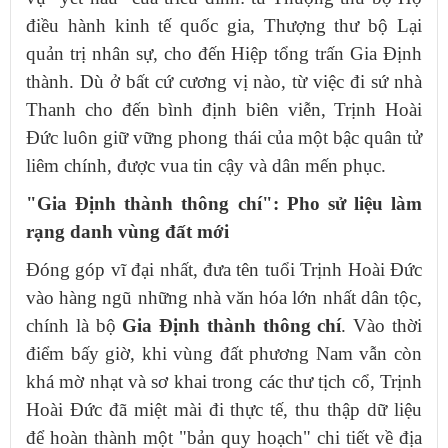
điều hành kinh tế quốc gia, Thượng thư bộ Lại
quản trị nhân sự, cho đến Hiệp tổng trấn Gia Định
thành. Dù ở bất cứ cương vị nào, từ việc đi sứ nhà
Thanh cho đến bình định biên viễn, Trịnh Hoài
Đức luôn giữ vững phong thái của một bậc quân tử
liêm chính, được vua tin cậy và dân mến phục.
"Gia Định thành thông chí": Pho sử liệu làm
rạng danh vùng đất mới
Đóng góp vĩ đại nhất, đưa tên tuổi Trịnh Hoài Đức
vào hàng ngũ những nhà văn hóa lớn nhất dân tộc,
chính là bộ
Gia Định thành thông chí
. Vào thời
điểm bấy giờ, khi vùng đất phương Nam vẫn còn
khá mờ nhạt và sơ khai trong các thư tịch cổ, Trịnh
Hoài Đức đã miệt mài đi thực tế, thu thập dữ liệu
để hoàn thành một "bản quy hoạch" chi tiết về địa