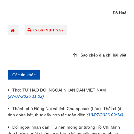
Đỗ Huệ
IN BÀI VIẾT NÀY
Sao chép địa chỉ bài viết
Các tin khác
Thơ: TỰ HÀO ĐỐI NGOẠI NHÂN DÂN VIỆT NAM
(27/07/2026 11:02)
Thành phố Đồng Nai và tỉnh Champasak (Lào): Thắt chặt
tình đoàn kết, thúc đẩy hợp tác toàn diện
(13/07/2026 09:34)
Đối ngoại nhân dân: Từ nền móng tư tưởng Hồ Chí Minh
đến bước ngoặt chiến lược trong kỷ nguyên vươn mình của