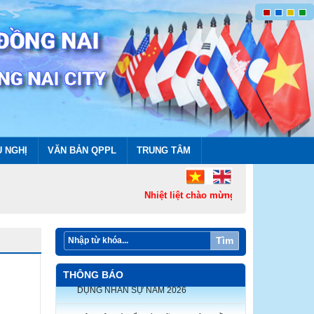
U NGHỊ
VĂN BẢN QPPL
TRUNG TÂM
Nhiệt liệt chào mừng thành lập Thành p
Tìm
THÔNG BÁO
Liên hiệp các tổ chức hữu nghị tỉnh Đồng
Nai thông báo triệu tập thí sinh tham dự