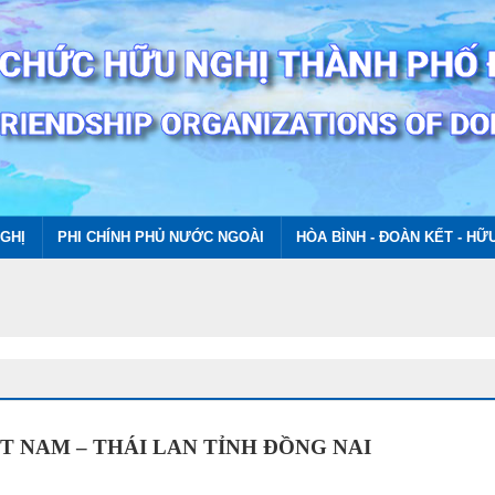
GHỊ
PHI CHÍNH PHỦ NƯỚC NGOÀI
HÒA BÌNH - ĐOÀN KẾT - HỮ
T NAM – THÁI LAN TỈNH ĐỒNG NAI