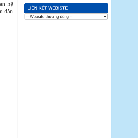
uan hệ
LIÊN KẾT WEBISTE
ân dân
ị