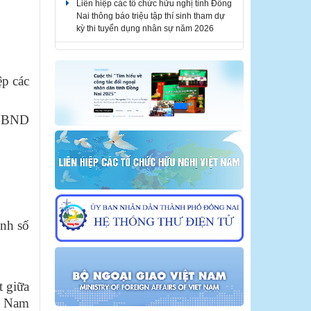
kỳ thi tuyển dụng nhân sự năm 2026
Liên hiệp các tổ chức hữu nghị tỉnh Đồng
Nai thông báo tuyển dụng nhân sự năm
2026
ệp các
THÔNG BÁO KẾT QUẢ KỲ THI TUYỂN
DỤNG NHÂN SỰ NĂM 2026
 UBND
ịnh số
t giữa
ệt Nam