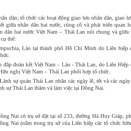
hân dân; tổ chức các hoạt động giao lưu nhân dân, giao l
t giữa nhân dân hai nước, củng cố và phát triển quan 
hân dân hai nước Việt Nam – Thái Lan nói chung và giữ
cụ thể:
mpuchia, Lào tại thành phố Hồ Chí Minh do Liên hiệp c
chức.
 đắp đoàn kết Việt Nam – Lào - Thái Lan, do Liên Hiệp 
H
ữu nghị Việt Nam – Thái Lan phối hợp tổ chức.
L
ãnh sự quán Thái Lan nhân các ngày lễ, tết và các ngà
nh sự Thái Lan thăm và làm việc tại Đồng Nai.
ng Nai có trụ sở đặt tại số
233
, đường Hà Huy Giáp, p
ng Nai (nằm trong trụ sở của Liên hiệp các tổ chức hữ