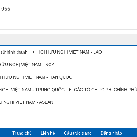
 066​
 sử hình thành
HỘI HỮU NGHỊ VIỆT NAM - LÀO
HỮU NGHỊ VIỆT NAM - NGA
I HỮU NGHỊ VIỆT NAM - HÀN QUỐC
NGHỊ VIỆT NAM - TRUNG QUỐC
CÁC TỔ CHỨC PHI CHÍNH PH
U NGHỊ VIỆT NAM - ASEAN
Trang chủ
Liên hệ
Cấu trúc trang
Đăng nhập