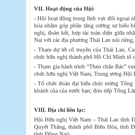
VII.
Hoạt động của Hội:
- Hội hoạt động trong lĩnh vực đối ngoại n
hóa nhằm góp phần tăng cường sự hiểu biế
nghị, đoàn kết, hợp tác toàn diện giữa n
Nai với các địa phương Thái Lan nói riêng, 
-
Tham dự tết cổ truyền của Thái Lan, Ca
chức hữu nghị thành phố Hồ Chí Minh tổ 
-
Tham gia hành trình “Theo chân Bác” vun
chức hữu nghị Việt Nam, Trung ương Hội
-
Tổ chức đoàn đại biểu chúc mừng Tổng
khánh của của nước bạn; đón tiếp Tổng
L
ã
VIII.
Địa chỉ liên lạc:
Hội
H
ữu nghị Việt Nam – Thái Lan tỉnh Đồ
Quyết Thắng, thành phố Biên Hòa, tỉnh Đồ
tỉnh Đồng Nai).