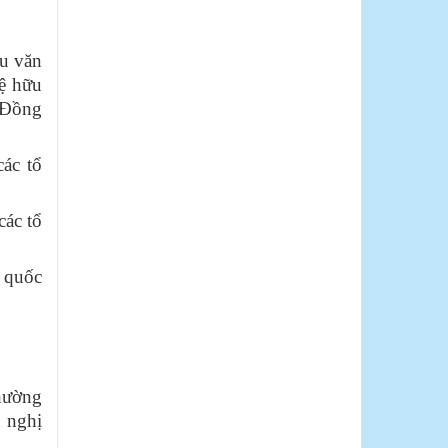
ưu văn
hệ hữu
a Đồng
ác tổ
các tổ
y quốc
hường
u nghị