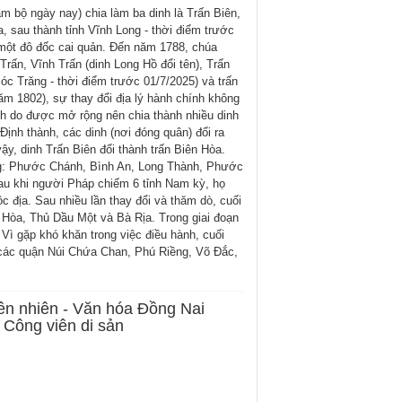
m bộ ngày nay) chia làm ba dinh là Trấn Biên,
, sau thành tỉnh Vĩnh Long - thời điểm trước
 một đô đốc cai quản. Đến năm 1788, chúa
Trấn, Vĩnh Trấn (dinh Long Hồ đổi tên), Trấn
c Trăng - thời điểm trước 01/7/2025) và trấn
m 1802), sự thay đổi địa lý hành chính không
h do được mở rộng nên chia thành nhiều dinh
ịnh thành, các dinh (nơi đóng quân) đổi ra
ậy, dinh Trấn Biên đổi thành trấn Biên Hòa.
g: Phước Chánh, Bình An, Long Thành, Phước
u khi người Pháp chiếm 6 tỉnh Nam kỳ, họ
c địa. Sau nhiều lần thay đổi và thăm dò, cuối
ên Hòa, Thủ Dầu Một và Bà Rịa. Trong giai đoạn
 Vì gặp khó khăn trong việc điều hành, cuối
à các quận Núi Chứa Chan, Phú Riềng, Võ Đắc,
ên nhiên - Văn hóa Đồng Nai
Công viên di sản