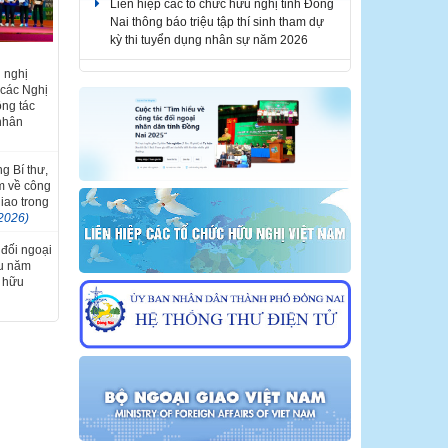
kỳ thi tuyển dụng nhân sự năm 2026
Liên hiệp các tổ chức hữu nghị tỉnh Đồng
Nai thông báo tuyển dụng nhân sự năm
Liên hoan
 nghị
iệt Nam -
2026
 các Nghị
i lần thứ
ông tác
 nhân
THÔNG BÁO KẾT QUẢ KỲ THI TUYỂN
DỤNG NHÂN SỰ NĂM 2026
g Bí thư,
m về công
giao trong
2026)
 đối ngoại
ầu năm
i hữu