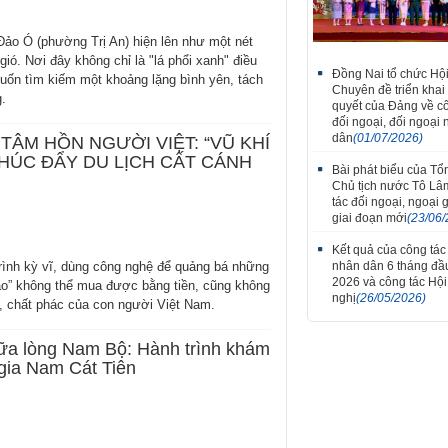
ảo Ó (phường Trị An) hiện lên như một nét
ó. Nơi đây không chỉ là "lá phổi xanh" điều
Thắm tình đoàn kết tại 
Đồng Nai tổ chức Hội
uốn tìm kiếm một khoảng lặng bình yên, tách
tiếng hát hữu nghị V
Chuyên đề triển khai
g.
Lào thành phố Đồng Na
quyết của Đảng về c
7
đối ngoại, đối ngoại
dân
(01/07/2026)
TÂM HỒN NGƯỜI VIỆT: “VŨ KHÍ
THÚC ĐẨY DU LỊCH CẤT CÁNH
Bài phát biểu của Tổn
Chủ tịch nước Tô Lâ
tác đối ngoại, ngoại 
giai đoạn mới
(23/06/
Kết quả của công tác
rình kỳ vĩ, dùng công nghệ để quảng bá những
nhân dân 6 tháng đ
2026 và công tác Hộ
ao” không thể mua được bằng tiền, cũng không
nghị
(26/05/2026)
a, chất phác của con người Việt Nam.
ữa lòng Nam Bộ: Hành trình khám
gia Nam Cát Tiên