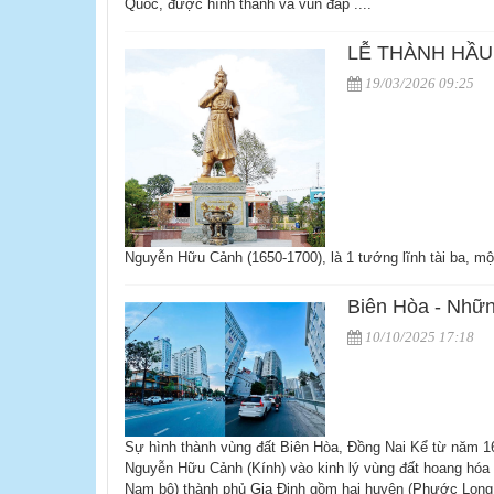
Quốc, được hình thành và vun đắp ....
LỄ THÀNH HẦU
19/03/2026 09:25
Nguyễn Hữu Cảnh (1650-1700), là 1 tướng lĩnh tài ba, một
Biên Hòa - Nhữn
10/10/2025 17:18
Sự hình thành vùng đất Biên Hòa, Đồng Nai Kể từ năm 
Nguyễn Hữu Cảnh (Kính) vào kinh lý vùng đất hoang hóa
Nam bộ) thành phủ Gia Định gồm hai huyện (Phước Long 