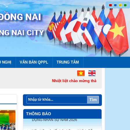
U NGHỊ
VĂN BẢN QPPL
TRUNG TÂM
Nhiệt liệt chào mừng thành lập Thành phố Đồ
Tìm
THÔNG BÁO
Liên hiệp các tổ chức hữu nghị tỉnh Đồng
Nai thông báo triệu tập thí sinh tham dự