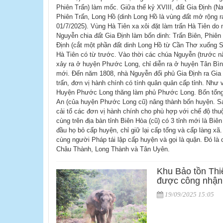
Phiên Trấn) làm mốc. Giữa thế kỷ XVIII, đất Gia Định (Na
Phiên Trấn, Long Hồ (dinh Long Hồ là vùng đất mở rộng ra
01/7/2025). Vùng Hà Tiên xa xôi đặt làm trấn Hà Tiên do
Nguyễn chia đất Gia Định làm bốn dinh: Trấn Biên, Phiên 
Định (cắt một phần đất dinh Long Hồ từ Cần Thơ xuống Só
Hà Tiên có từ trước. Vào thời các chúa Nguyễn (trước nă
xảy ra ở huyện Phước Long, chỉ diễn ra ở huyện Tân Bìn
mới. Đến năm 1808, nhà Nguyễn đổi phủ Gia Định ra Gia Đ
trấn, đơn vị hành chính có tính quân quản cấp tỉnh. Như v
Huyện Phước Long thăng làm phủ Phước Long. Bốn tổn
An (của huyện Phước Long cũ) nâng thành bốn huyện. Sa
cải tổ các đơn vị hành chính cho phù hợp với chế độ thuộ
cùng trên địa bàn tỉnh Biên Hòa (cũ) có 3 tỉnh mới là Bi
đầu họ bỏ cấp huyện, chỉ giữ lại cấp tổng và cấp làng xã.
cùng người Pháp tái lập cấp huyện và gọi là quận. Đó l
Châu Thành, Long Thành và Tân Uyên.
Khu Bảo tồn Thi
được công nhận 
19/09/2025 15:05