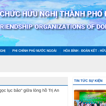
GHỊ
PHI CHÍNH PHỦ NƯỚC NGOÀI
HÒA BÌNH - ĐOÀN KẾT - HỮ
TIN TỨC SỰ KIỆN
ọc lục bảo" giữa lòng hồ Trị An