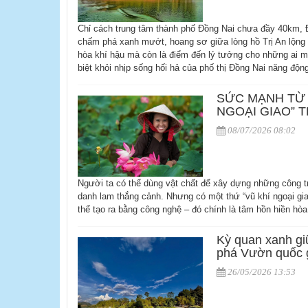
Chỉ cách trung tâm thành phố Đồng Nai chưa đầy 40km, Đ
chấm phá xanh mướt, hoang sơ giữa lòng hồ Trị An lộng gi
hòa khí hậu mà còn là điểm đến lý tưởng cho những ai m
biệt khỏi nhịp sống hối hả của phố thị Đồng Nai năng độn
SỨC MẠNH TỪ 
NGOẠI GIAO” 
08/07/2026 08:02
Người ta có thể dùng vật chất để xây dựng những công t
danh lam thắng cảnh. Nhưng có một thứ “vũ khí ngoại gi
thể tạo ra bằng công nghệ – đó chính là tâm hồn hiền hò
Kỳ quan xanh gi
phá Vườn quốc 
26/05/2026 13:53