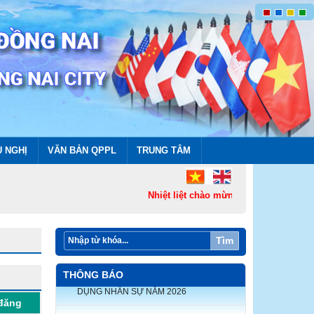
U NGHỊ
VĂN BẢN QPPL
TRUNG TÂM
Nhiệt liệt chào mừng thành lập Thành 
Tìm
THÔNG BÁO
THÔNG BÁO KẾT QUẢ KỲ THI TUYỂN
DỤNG NHÂN SỰ NĂM 2026
đăng