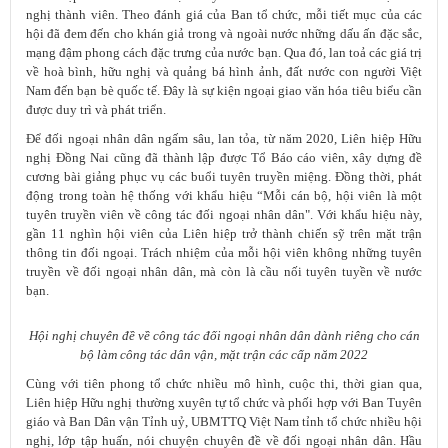
nghị thành viên. Theo đánh giá của Ban tổ chức, mỗi tiết mục của các
hội đã đem đến cho khán giả trong và ngoài nước những dấu ấn đặc sắc,
mạng đậm phong cách đặc trưng của nước bạn. Qua đó, lan toả các giá trị
về hoà bình, hữu nghị và quảng bá hình ảnh, đất nước con người Việt
Nam đến bạn bè quốc tế. Đây là sự kiện ngoại giao văn hóa tiêu biểu cần
được duy trì và phát triển.
Để đối ngoại nhân dân ngấm sâu, lan tỏa, từ năm 2020, Liên hiệp Hữu
nghị Đồng Nai cũng đã thành lập được Tổ Báo cáo viên, xây dựng đề
cương bài giảng phục vụ các buổi tuyên truyền miệng. Đồng thời, phát
động trong toàn hệ thống với khẩu hiệu “Mỗi cán bộ, hội viên là một
tuyên truyền viên về công tác đối ngoại nhân dân". Với khẩu hiệu này,
gần 11 nghìn hội viên của Liên hiệp trở thành chiến sỹ trên mặt trận
thông tin đối ngoại. Trách nhiệm của mỗi hội viên không những tuyên
truyền về đối ngoại nhân dân, mà còn là cầu nối tuyên tuyền về nước
bạn.
Hội nghị chuyên đề về công tác đối ngoại nhân dân dành riêng cho cán
bộ làm công tác dân vận, mặt trận các cấp năm 2022
Cùng với tiên phong tổ chức nhiều mô hình, cuộc thi, thời gian qua,
Liên hiệp Hữu nghị thường xuyên tự tổ chức và phối hợp với Ban Tuyên
giáo và Ban Dân vận Tỉnh uỷ, UBMTTQ Việt Nam tỉnh tổ chức nhiều hội
nghị, lớp tập huấn, nói chuyện chuyên đề về đối ngoại nhân dân.
Hầu