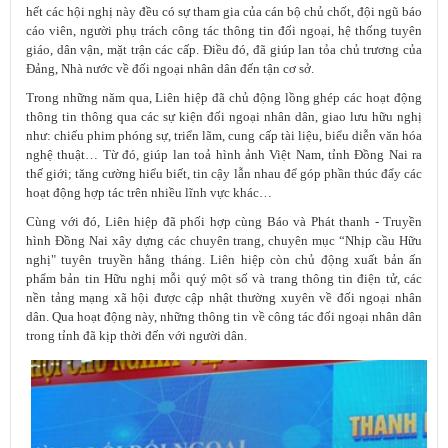
hết các hội nghị này đều có sự tham gia của cán bộ chủ chốt, đội ngũ báo
cáo viên, người phụ trách công tác thông tin đối ngoại, hệ thống tuyên
giáo, dân vận, mặt trận các cấp. Điều đó, đã giúp lan tỏa chủ trương của
Đảng, Nhà nước về đối ngoại nhân dân đến tận cơ sở.
Trong những năm qua, Liên hiệp đã chủ động lồng ghép các hoạt động
thông tin thông qua các sự kiện đối ngoại nhân dân, giao lưu hữu nghị
như: chiếu phim phóng sự, triển lãm, cung cấp tài liệu, biểu diễn văn hóa
nghệ thuật… Từ đó, giúp lan toả hình ảnh Việt Nam, tỉnh Đồng Nai ra
thế giới; tăng cường hiểu biết, tin cậy lẫn nhau để góp phần thúc đẩy các
hoạt động hợp tác trên nhiều lĩnh vực khác…
Cùng với đó, Liên hiệp đã phối hợp cùng Báo và Phát thanh - Truyền
hình Đồng Nai xây dựng các chuyên trang, chuyên mục “Nhịp cầu Hữu
nghị" tuyên truyền hằng tháng. Liên hiệp còn chủ động xuất bản ấn
phẩm bản tin Hữu nghị mỗi quý một số và trang thông tin điện tử, các
nền tảng mạng xã hội được cập nhật thường xuyên về đối ngoại nhân
dân. Qua hoạt động này, những thông tin về công tác đối ngoại nhân dân
trong tỉnh đã kịp thời đến với người dân.