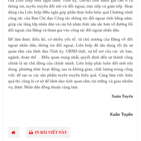
của Liên hiệp Hữu nghị được Tỉnh ủy, UBND tỉnh đánh giá cao ở cả
thông tin, tuyên truyền đối nội và đối ngoại, trực tiếp và gián tiếp. Hoạt
động của Liên hiệp Hữu nghị góp phần thực hiện hiệu quả Chương trình
công tác của Ban Chỉ đạo Công tác thông tin đối ngoại tỉnh hằng năm;
giúp các tầng lớp nhân dân và cán bộ nhận thức sâu sắc hơn về đường lối
đối ngoại của Đảng và tham gia vào công tác đối ngoại nhân dân.
Để làm được điều đó, có nhiều yếu tố: từ chủ trương của Đảng về đối
ngoại nhân dân, thông tin đối ngoại, Liên hiệp đã tận dụng tối đa sự
quan tâm của lãnh đạo Tỉnh ủy, UBND tỉnh; sự hỗ trợ của các sở, ban,
ngành, đoàn thể… Điều quan trọng nhất, quyết định đến sự thành công
chính là sự chủ động của chính mình. Liên hiệp phải luôn đổi mới nội
dung, phương thức hoạt động, tạo ra không gian, chất lượng trong công
việc để tạo ra các sản phẩm tuyên truyền hiệu quả. Càng làm việc hiệu
quả thì cũng là cơ sở để lãnh đạo tỉnh quan tâm, tin tưởng và giao nhiệm
vụ, được Nhân dân đồng thuận cùng làm.
Xuân Tuyến
Xuân Tuyến
IN BÀI VIẾT NÀY