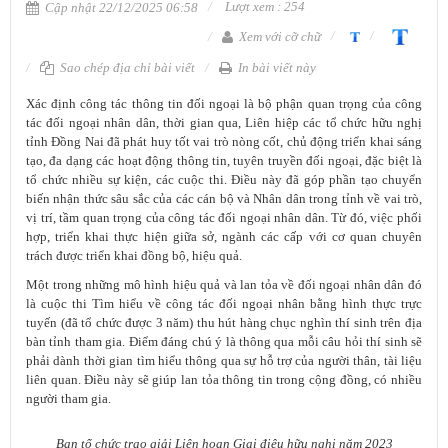
Lượt xem : 254
Cập nhật 22/12/2025 06:58
Xem với cỡ chữ
Sao chép địa chỉ bài viết
In bài viết này
Xác định công tác thông tin đối ngoại là bộ phận quan trọng của công
tác đối ngoại nhân dân, thời gian qua, Liên hiệp các tổ chức hữu nghị
tỉnh Đồng Nai đã phát huy tốt vai trò nòng cốt, chủ động triển khai sáng
tạo, đa dạng các hoạt động thông tin, tuyên truyền đối ngoại, đặc biệt là
tổ chức nhiều sự kiện, các cuộc thi. Điều này đã góp phần tạo chuyển
biến nhận thức sâu sắc của các cán bộ và Nhân dân trong tỉnh về vai trò,
vị trí, tầm quan trọng của công tác đối ngoại nhân dân. Từ đó, việc phối
hợp, triển khai thực hiện giữa sở, ngành các cấp với cơ quan chuyên
trách được triển khai đồng bộ, hiệu quả.
Một trong những mô hình hiệu quả và lan tỏa về đối ngoại nhân dân đó
là cuộc thi Tìm hiểu về công tác đối ngoại nhân bằng hình thực trực
tuyến (đã tổ chức được 3 năm) thu hút hàng chục nghìn thí sinh trên địa
bàn tỉnh tham gia. Điểm đáng chú ý là thông qua mỗi câu hỏi thí sinh sẽ
phải dành thời gian tìm hiểu thông qua sự hỗ trợ của người thân, tài liệu
liên quan. Điều này sẽ giúp lan tỏa thông tin trong cộng đồng, có nhiều
người tham gia.
Ban tổ chức trao giải Liên hoan Giai điệu hữu nghị năm 2023