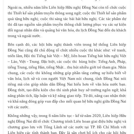
Ngoài ra, nhiều năm liền Liên hiệp Hữu nghị Đồng Nai còn tổ chức cuộc
thi Thiết kế sản phẩm truyền thông song ngữ; cuộc thi Thiết kế sản phẩm
quà tặng hữu nghị; cuộc thi sáng tác bài hát hữu nghị. Các tác phẩm dự
thi đã tạo nguồn sản phẩm truyền thông chất lượng phục vụ các sự kiện
đối ngoại nhân dân và quảng bá văn hóa, du lịch Đồng Nai đến du khách
trong và ngoài nước.
Bên cạnh đó, các hội hữu nghị thành viên trong hệ thống Liên hiệp
Đồng Nai cũng đã chủ động tổ chức nhiều cuộc thi khác như: vẽ tranh,
triển lãm, Hội thi Tiếng hát Việt – Mỹ, liên hoan Tiếng hát hữu nghị Việt
– Lào, Việt - Trung. Đặc biệt, các cuộc thi hùng biện: Tiếng Anh, Pháp,
tiếng Trung, tiếng Hàn, tiếng Nhật... thu hút nhiều giới trẻ tham gia. Nhìn
chung, các cuộc thi không những góp phần tăng cường sự hiểu biết về
văn hóa, lịch sử và con người Việt Nam nói chung, tỉnh Đồng Nai nói
riêng mà còn giúp nhân dân Đồng Nai hiểu hơn về văn hóa nước bạn.
Đồng thời, tạo điều kiện cho thí sinh phát huy sở trường ngôn ngữ, khả
năng phân tích, lập luận và kỹ năng giao tiếp. Từ đó, nâng cao nhận thức
và khả năng đóng góp vun đắp cho mối quan hệ hữu nghị giữa Đồng Nai
với các nước.
Không những vậy, trong 6 năm liên tục - kể từ năm 2020, Liên hiệp Hữu
nghị Đồng Nai đã tổ chức Chương trình Liên hoan giai điệu hữu nghị và
chương giao lưu với Tổng Lãnh sứ các nước tại TP. Hồ Chí Minh với
Liên hiệp các tỉnh thành bạn. Đây là sân chơi bổ ích cho các hội hữu