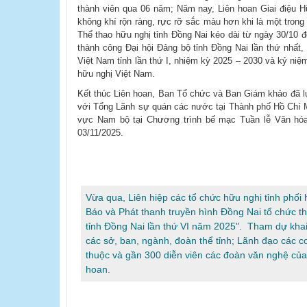
thành viên qua 06 năm; Năm nay, Liên hoan Giai điệu Hữ
không khí rộn ràng, rực rỡ sắc màu hơn khi là một trong
Thể thao hữu nghị tỉnh Đồng Nai kéo dài từ ngày 30/10
thành công Đại hội Đảng bộ tỉnh Đồng Nai lần thứ nh
Việt Nam tỉnh lần thứ I, nhiệm kỳ 2025 – 2030 và kỷ niệ
hữu nghị Việt Nam.
Kết thúc Liên hoan, Ban Tổ chức và Ban Giám khảo đã lự
với Tổng Lãnh sự quán các nước tại Thành phố Hồ Chí Mi
vực Nam bộ tại Chương trình bế mạc Tuần lễ Văn hóa
03/11/2025.
Vừa qua, Liên hiệp các tổ chức hữu nghị tỉnh phối 
Báo và Phát thanh truyền hình Đồng Nai tổ chức t
tỉnh Đồng Nai lần thứ VI năm 2025". Tham dự kha
các sở, ban, ngành, đoàn thể tỉnh; Lãnh đạo các cơ
thuộc và gần 300 diễn viên các đoàn văn nghệ của 
hoan.