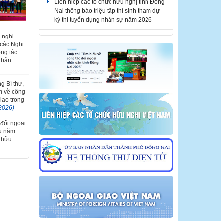
kỳ thi tuyển dụng nhân sự năm 2026
Liên hiệp các tổ chức hữu nghị tỉnh Đồng
Nai thông báo tuyển dụng nhân sự năm
Liên hoan
 nghị
2026
iệt Nam -
 các Nghị
i lần thứ
ông tác
THÔNG BÁO KẾT QUẢ KỲ THI TUYỂN
 nhân
DỤNG NHÂN SỰ NĂM 2026
g Bí thư,
m về công
giao trong
2026)
 đối ngoại
ầu năm
i hữu