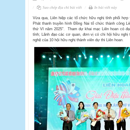
Sao chép địa chỉ bài viết
In bài viết này
​Vừa qua, Liên hiệp các tổ chức hữu nghị tỉnh phối hợp
Phát thanh truyền hình Đồng Nai tổ chức thành công Liê
thứ VI năm 2025". Tham dự khai​ mạc Liên hoan có đại
tỉnh; Lãnh đạo các cơ quan, đơn vị có chi hội hữu nghị
nghệ của 10 hội hữu nghị thành viên dự thi Liên hoan.