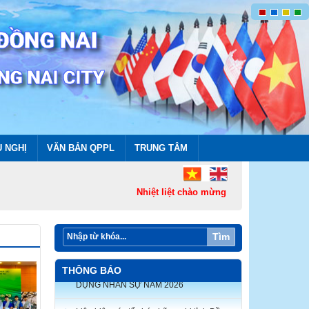
U NGHỊ
VĂN BẢN QPPL
TRUNG TÂM
Nhiệt liệt chào mừng thành lập Thành phố Đồ
Tìm
THÔNG BÁO
Liên hiệp các tổ chức hữu nghị tỉnh Đồng
Nai thông báo triệu tập thí sinh tham dự