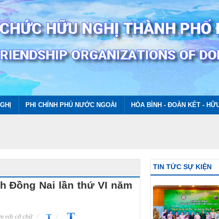
GHỊ
PHI CHÍNH PHỦ NƯỚC NGOÀI
HÒA BÌNH - ĐOÀN KẾT - HỮ
TIN TỨC SỰ KIỆN
nh Đồng Nai lần thứ VI năm
 với cỡ chữ