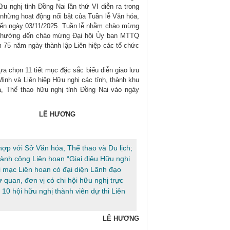
u nghị tỉnh Đồng Nai lần thứ VI diễn ra trong
 những hoạt động nổi bật của Tuần lễ Văn hóa,
 đến ngày 03/11/2025. Tuần lễ nhằm chào mừng
ất, hướng đến chào mừng Đại hội Ủy ban MTTQ
m 75 năm ngày thành lập Liên hiệp các tổ chức
a chọn 11 tiết mục đặc sắc biểu diễn giao lưu
nh và Liên hiệp Hữu nghị các tỉnh, thành khu
, Thể thao hữu nghị tỉnh Đồng Nai vào ngày
LÊ HƯƠNG
hợp với Sở Văn hóa, Thể thao và Du lịch;
hành công Liên hoan “Giai điệu Hữu nghị
i mạc Liên hoan có đại diện Lãnh đạo
 quan, đơn vị có chi hội hữu nghị trực
10 hội hữu nghị thành viên dự thi Liên
LÊ HƯƠNG