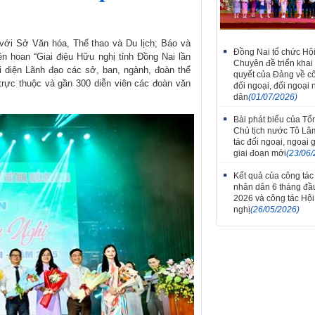
 với Sở Văn hóa, Thể thao và Du lịch; Báo và
Thắm tình đoàn kết tại 
Đồng Nai tổ chức Hội
n hoan “Giai điệu Hữu nghị tỉnh Đồng Nai lần
tiếng hát hữu nghị V
Chuyên đề triển khai
 diện Lãnh đạo các sở, ban, ngành, đoàn thể
Lào thành phố Đồng Na
quyết của Đảng về c
 trực thuộc và gần 300 diễn viên các đoàn văn
7
đối ngoại, đối ngoại
dân
(01/07/2026)
Bài phát biểu của Tổn
Chủ tịch nước Tô Lâ
tác đối ngoại, ngoại 
giai đoạn mới
(23/06/
Kết quả của công tác
nhân dân 6 tháng đ
2026 và công tác Hộ
nghị
(26/05/2026)