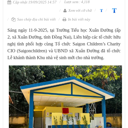
Lượt xem : 4,118
Cập nhật 19/09/2025 14:57
Xem với cỡ chữ
Sao chép địa chỉ bài viết
In bài viết này
Sáng ngày 11-9-2025, tại Trường Tiểu học Xuân Đường (ấp
2, xã Xuân Đường, tỉnh Đồng Nai), Liên hiệp các tổ chức hữu
nghị tỉnh phối hợp cùng Tổ chức Saigon Children’s Charity
CIO (Saigonchildren) và UBND xã Xuân Đường đã tổ chức
Lễ khánh thành Khu nhà vệ sinh mới cho nhà trường.