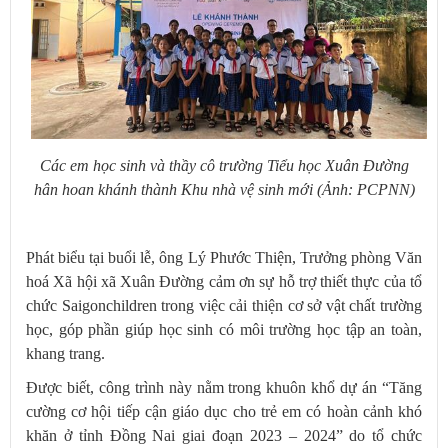
Các em học sinh và thầy cô trường Tiểu học Xuân Đường
hân hoan khánh thành Khu nhà vệ sinh mới (Ảnh: PCPNN)
Phát biểu tại buổi lễ, ông Lý Phước Thiện, Trưởng phòng Văn
hoá Xã hội xã Xuân Đường cảm ơn sự hỗ trợ thiết thực của tổ
chức Saigonchildren trong việc cải thiện cơ sở vật chất trường
học, góp phần giúp học sinh có môi trường học tập an toàn,
khang trang.
Được biết, công trình này nằm trong khuôn khổ dự án “Tăng
cường cơ hội tiếp cận giáo dục cho trẻ em có hoàn cảnh khó
khăn ở tỉnh Đồng Nai giai đoạn 2023 – 2024” do tổ chức