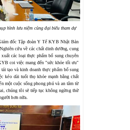
ụp hình lưu niệm cùng đại biểu tham dự
 Giám đốc
Tập đoàn Y Tế KYB Nhật Bản
 Nghiên cứu về các chất dinh dưỡng, cung
ản xuất các loại thực phẩm bổ sung chuyên
KYB coi việc mang đến "sức khỏe tối ưu"
c tái tạo và kinh doanh thực phẩm bổ sung
ệc kéo dài tuổi thọ khỏe mạnh bằng chất
đến một cuộc sống phong phú và an tâm từ
ai, chúng tôi sẽ tiếp tục không ngừng thử
 người hơn nữa.