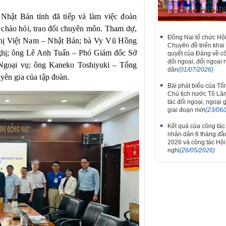
Nhật Bản tỉnh đã tiếp và làm việc đoàn
chào hỏi, trao đổi chuyên môn. Tham dự
,
Thắm tình đoàn kết tại 
Đồng Nai tổ chức Hội
hị Việt Nam – Nhật Bản; bà Vy Vũ Hồng
tiếng hát hữu nghị V
Chuyên đề triển khai
Lào thành phố Đồng Na
nghị; ông Lê Anh Tuấn – Phó Giám đốc Sở
quyết của Đảng về c
7
đối ngoại, đối ngoại
Ngoại vụ;
ông Kaneko Toshiyuki – Tổng
dân
(01/07/2026)
ên gia của tập đoàn.
Bài phát biểu của Tổn
Chủ tịch nước Tô Lâ
tác đối ngoại, ngoại 
giai đoạn mới
(23/06/
Kết quả của công tác
nhân dân 6 tháng đ
2026 và công tác Hộ
nghị
(26/05/2026)