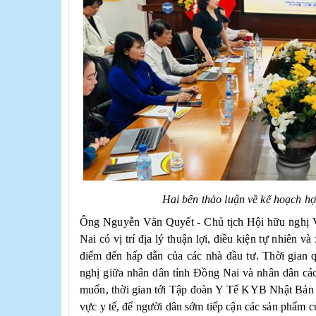
Hai bên thảo luận về kế hoạch hợp
Ông Nguyễn Văn Quyết - Chủ tịch Hội hữu nghị 
Nai có vị trí địa lý thuận lợi, điều kiện tự nhiên và
điểm đến hấp dẫn của các nhà đầu tư. Thời gian 
nghị giữa nhân dân tỉnh Đồng Nai và nhân dân c
muốn, thời gian tới Tập đoàn Y Tế KYB Nhật Bản v
vực y tế, để người dân sớm tiếp cận các sản phẩm 