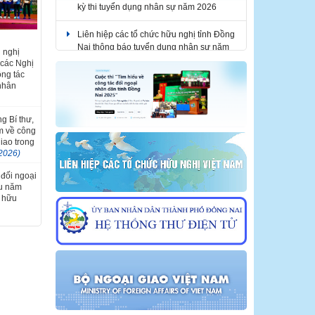
kỳ thi tuyển dụng nhân sự năm 2026
Liên hiệp các tổ chức hữu nghị tỉnh Đồng
Nai thông báo tuyển dụng nhân sự năm
Liên hoan
 nghị
2026
iệt Nam -
 các Nghị
i lần thứ
ông tác
THÔNG BÁO KẾT QUẢ KỲ THI TUYỂN
 nhân
DỤNG NHÂN SỰ NĂM 2026
g Bí thư,
m về công
giao trong
2026)
 đối ngoại
ầu năm
i hữu