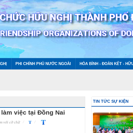
GHỊ
PHI CHÍNH PHỦ NƯỚC NGOÀI
HÒA BÌNH - ĐOÀN KẾT - HỮ
TIN TỨC SỰ KIỆN
làm việc tại Đồng Nai
m với cỡ chữ