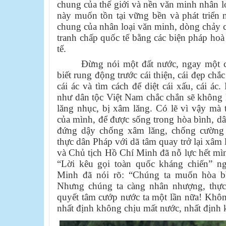
chung của thế giới và nền văn minh nhân loạ
này muốn tồn tại vững bền và phát triển 
chung của nhân loại văn minh, dòng chảy ch
tranh chấp quốc tế bằng các biện pháp hoà 
tế.
Đừng nói một đất nước, ngay một 
biết rung động trước cái thiện, cái đẹp chắc
cái ác và tìm cách để diệt cái xấu, cái á
như dân tộc Việt Nam chắc chắn sẽ không 
lăng nhục, bị xâm lăng. Có lẽ vì vậy mà 
của mình, để được sống trong hòa bình, d
đứng dậy chống xâm lăng, chống cường 
thực dân Pháp với dã tâm quay trở lại xâm 
và Chủ tịch Hồ Chí Minh đã nỗ lực hết mì
“Lời kêu gọi toàn quốc kháng chiến” n
Minh đã nói rõ: “Chúng ta muốn hòa bì
Nhưng chúng ta càng nhân nhượng, thực 
quyết tâm cướp nước ta một lần nữa! Không
nhất định không chịu mất nước, nhất định 