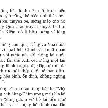
uộng hòa bình nên mỗi khi chiến
o giờ cũng thể hiện tinh thần hòa
a xe, thuyền bè, lương thảo cho họ
ỷ Quân, sau truyền thuyết Lê Lợi
àn Kiếm, đó là biểu tượng về lòng
.
t những năm qua, Đảng và Nhà nước
 vì hòa bình. Chính sách nhất quán
ự với nước này để chống lại nước
uốc lần thứ XIII của Đảng một lần
 lối đối ngoại độc lập, tự chủ, đa
h cực hội nhập quốc tế toàn diện,
ng hòa bình, ổn định, không ngừng
m”.
ng câu thơ sau trong bài thơ “Việt
g anh hùng/Chìm trong máu lửa lại
en/Súng gươm vứt bỏ lại hiền như
h thần yêu chuộng hòa bình của dân