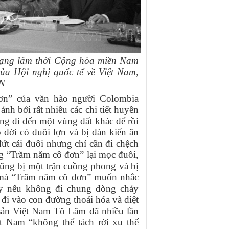
ạng lâm thời Cộng hòa miền Nam
ủa Hội nghị quốc tế về Việt Nam,
VN
ơn” của văn hào người Colombia
nh bởi rất nhiều các chi tiết huyền
ng đi đến một vùng đất khác để rồi
 đời có đuôi lợn và bị đàn kiến ăn
ứt cái đuôi nhưng chỉ cần đi chệch
g “Trăm năm cô đơn” lại mọc đuôi,
cũng bị một trận cuồng phong và bị
o mà “Trăm năm cô đơn” muốn nhắc
 này nếu không đi chung dòng chảy
đi vào con đường thoái hóa và diệt
ản Việt Nam Tô Lâm đã nhiều lần
t Nam “không thể tách rời xu thế