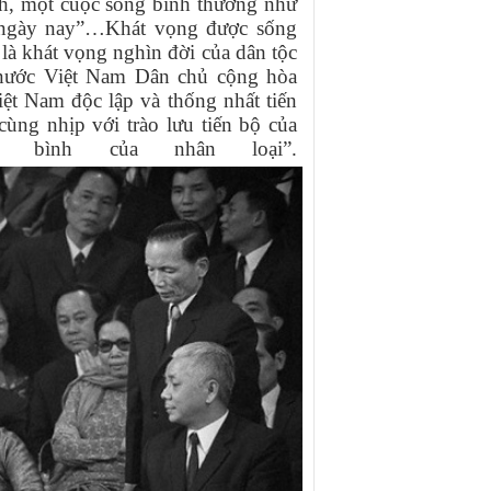
nh, một cuộc sống bình thường như
g ngày nay”…Khát vọng được sống
t là khát vọng nghìn đời của dân tộc
nước Việt Nam Dân chủ cộng hòa
ệt Nam độc lập và thống nhất tiến
ùng nhịp với trào lưu tiến bộ của
 bình của nhân loại”.