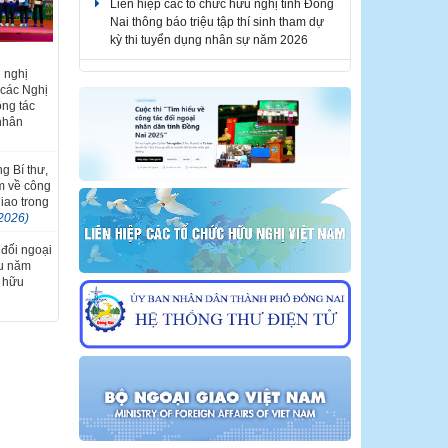
kỳ thi tuyển dụng nhân sự năm 2026
Liên hiệp các tổ chức hữu nghị tỉnh Đồng
Nai thông báo tuyển dụng nhân sự năm
Liên hoan
 nghị
2026
iệt Nam -
 các Nghị
i lần thứ
ông tác
 nhân
THÔNG BÁO KẾT QUẢ KỲ THI TUYỂN
DỤNG NHÂN SỰ NĂM 2026
g Bí thư,
m về công
giao trong
2026)
 đối ngoại
ầu năm
i hữu