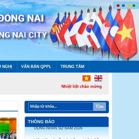
U NGHỊ
VĂN BẢN QPPL
TRUNG TÂM
Nhiệt liệt chào mừng thành lập Thành phố 
Tìm
THÔNG BÁO
Liên hiệp các tổ chức hữu nghị tỉnh Đồng
Nai thông báo triệu tập thí sinh tham dự