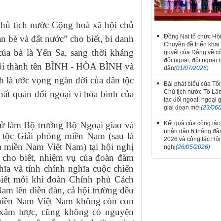
ủ tịch nước Cộng hoà xã hội chủ
Thắm tình đoàn kết tại 
Đồng Nai tổ chức Hội
n bè và đất nước” cho biết, bí danh
tiếng hát hữu nghị V
Chuyên đề triển khai
Lào thành phố Đồng Na
ủa bà là Yến Sa, sang thời kháng
quyết của Đảng về c
7
đối ngoại, đối ngoại
đổi thành tên BÌNH - HÒA BÌNH và
dân
(01/07/2026)
 là ước vọng ngàn đời của dân tộc
Bài phát biểu của Tổn
Chủ tịch nước Tô Lâ
hất quán đối ngoại vì hòa bình của
tác đối ngoại, ngoại 
giai đoạn mới
(23/06/
Kết quả của công tác
ử làm Bộ trưởng Bộ Ngoại giao và
nhân dân 6 tháng đ
tộc Giải phóng miền Nam (sau là
2026 và công tác Hộ
miền Nam Việt Nam) tại hội nghị
nghị
(26/05/2026)
à cho biết, nhiệm vụ của đoàn đàm
hĩa và tính chính nghĩa cuộc chiến
biết mỗi khi đoàn Chính phủ Cách
m lên diễn đàn, cả hội trường đều
 miền Nam Việt Nam không còn con
 xâm lược, cũng không có nguyện