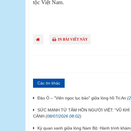
tộc Việt Nam.
Vũ Tru
IN BÀI VIẾT NÀY
Các tin khác
Đảo Ó – "Viên ngọc lục bảo" giữa lòng hồ Trị An
(
SỨC MẠNH TỪ TÂM HỒN NGƯỜI VIỆT: “VŨ KHÍ 
CÁNH
(08/07/2026 08:02)
Kỳ quan xanh giữa lòng Nam Bộ: Hành trình khám