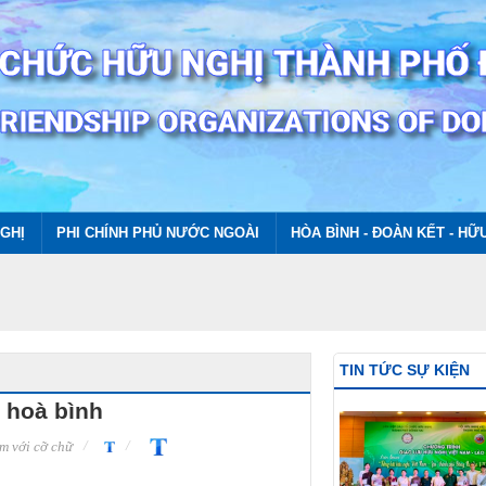
GHỊ
PHI CHÍNH PHỦ NƯỚC NGOÀI
HÒA BÌNH - ĐOÀN KẾT - HỮ
TIN TỨC SỰ KIỆN
ì hoà bình
m với cỡ chữ