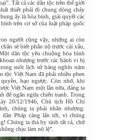
i”. Tất cả các dân tộc trên thế giới
nhất thiết phải đi chung dòng chảy
ung ấy là hòa bình, giải quyết các
bình trên cơ sở của luật pháp quốc
con người cũng vậy, những ai còn
 chắn sẽ biết phẫn nộ trước cái xấu,
c. Một dân tộc yêu chuộng hòa bình
khoan nhượng trước các hành vi bị
trong suốt lịch sử hàng nghìn năm
ân tộc Việt Nam đã phải nhiều phen
quyền, bạo ngược. Còn nhớ, khi
lược Việt Nam một lần nữa, đảng ta
nh để ngăn ngừa chiến tranh. Trong
gày 20/12/1946, Chủ tịch Hồ Chí
nh, chúng ta phải nhân nhượng.
dân Pháp càng lấn tới, vì chúng
! Chúng ta thà hy sinh tất cả, chứ
không chịu làm nô lệ”.