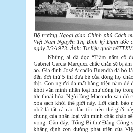
Bộ trưởng Ngoại giao Chính phủ Cách m
Việt Nam Nguyễn Thị Bình ký Định ước c
ngày 2/3/1973. Ảnh: Tư liệu quốc tế/TTX
Những ai đã đọc “Trăm năm cô đ
Gabriel Garcia Marquez chắc chắn sẽ bị ám ả
ảo. Gia đình José Arcadio Buendía đã bỏ là
đến đời thứ 5 thì đứa bé của dòng họ chào
thịt. Con người đã mất hàng triệu năm để đ
khỏi văn minh nhân loại như dòng họ tron
tức thoái hóa. Ngôi làng Macondo sau đó 
xóa sạch khỏi thế giới này. Lời cảnh bá
nhở là tất cả các dân tộc trên thế giới
chung của nhân loại văn minh chắc chắn sẽ 
vong. Gần đây, Tổng Bí thư Đảng Cộng s
khẳng định con đường phát triển của Việ