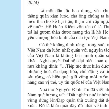
2024)
Là một dân tộc bao dung, yêu ch
thắng quân xâm lược, cha ông chúng ta ba
hiếu tha cho kẻ bại trận, thậm chí cấp ngự
về nước. Hồ Hoàn Kiếm vốn tên cũ là Thu
trả lại gươm thần được mang tên là hồ Ho
yêu chuộng hòa bình của dân tộc Việt Nam
Có thể khẳng định rằng, trong suố
Việt Nam đã luôn nhất quán với nguyên tắc
của Việt Nam là không liên minh quân s
khác. Nghị quyết Đại hội đại biểu toàn q
nữa khẳng định: “…Tiếp tục thực hiện đường
phương hoá, đa dạng hóa; chủ động và tíc
sâu rộng, có hiệu quả; giữ vững môi trườ
nâng cao vị thế, uy tín quốc tế của Việt Na
Nhà thơ Nguyễn Đình Thi đã viết nhữ
Nam quê hương ta”: “Đất nghèo nuôi nhữn
vùng đứng lên/Đạp quân thù xuống đất đ
xưa”. Đó là khái quát đầy đủ nhất về tin