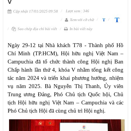
V
Lượt xem : 346
Cập nhật 17/01/2025 09:58
Xem với cỡ chữ
Sao chép địa chỉ bài viết
In bài viết này
Ngày 29-12 tại Nhà khách T78 - Thành phố Hồ
Chí Minh (TP.HCM), Hội hữu nghị Việt Nam –
Campuchia đã tổ chức thành công Hội nghị Ban
Chấp hành lần thứ 4, khóa V nhằm tổng kết công
tác năm 2024 và triển khai phương hướng, nhiệm
vụ năm 2025.
Bà Nguyễn Thị Thanh, Ủy viên
Trung ương Đảng, Phó Chủ tịch Quốc hội, Chủ
tịch Hội hữu nghị Việt Nam – Campuchia và các
Phó Chủ tịch Hội đã cùng chủ trì Hội nghị.