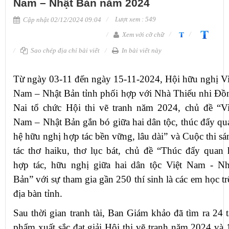
Nam – Nhật Bản năm 2024
Lượt xem : 549
Cập nhật 02/12/2024 09:04
Xem với cỡ chữ
Sao chép địa chỉ bài viết
In bài viết này
Từ ngày 03-11 đến ngày 15-11-2024, Hội hữu nghị Vi
Nam – Nhật Bản tỉnh phối hợp với Nhà Thiếu nhi Đồ
Nai tổ chức Hội thi vẽ tranh năm 2024, chủ đề “Vi
Nam – Nhật Bản gắn bó
giữa hai dân tộc,
thúc đẩy qu
hệ hữu nghị hợp tác bền vững, lâu dài” và Cuộc thi sá
tác thơ haiku, thơ lục bát, chủ đề “Thúc đẩy quan 
hợp tác, hữu nghị
giữa hai dân tộc Việt Nam - Nh
Bản
” với sự tham gia gần 250 thí sinh là các em học tr
địa bàn tỉnh.
Sau thời gian tranh tài, Ban Giám khảo đã tìm ra 24 t
phẩm xuất sắc đạt giải Hội thi vẽ tranh năm 2024 và 