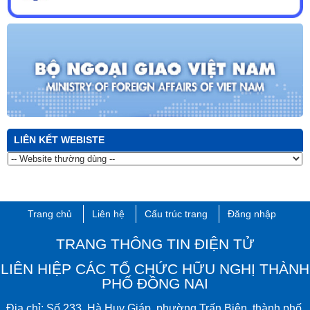
LIÊN KẾT WEBISTE
Trang chủ
Liên hệ
Cấu trúc trang
Đăng nhập
TRANG THÔNG TIN ĐIỆN TỬ
LIÊN HIỆP CÁC TỔ CHỨC HỮU NGHỊ THÀNH
PHỐ ĐỒNG NAI
Đ
ịa chỉ:
Số 233, Hà Huy Giáp, phường Trấn Biên​, thành phố ​