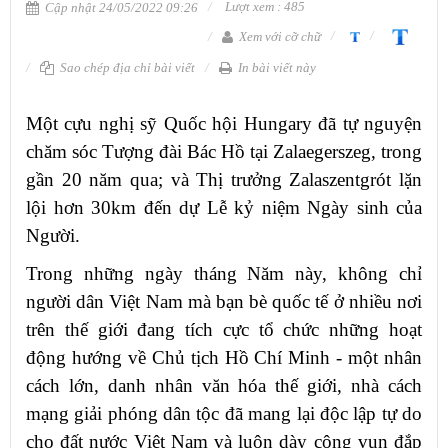
Lượt xem : 485
Cập nhật 24/05/2022 09:26
Xem với cỡ chữ
Sao chép địa chỉ bài viết
In bài viết này
Một cựu nghị sỹ Quốc hội Hungary đã tự nguyện
chăm sóc Tượng đài Bác Hồ tại Zalaegerszeg, trong
gần 20 năm qua; và Thị trưởng Zalaszentgrót lặn
lội hơn 30km đến dự Lễ kỷ niệm Ngày sinh của
Người.
Trong những ngày tháng Năm này, không chỉ
người dân Việt Nam mà bạn bè quốc tế ở nhiều nơi
trên thế giới đang tích cực tổ chức những hoạt
động hướng về Chủ tịch Hồ Chí Minh - một nhân
cách lớn, danh nhân văn hóa thế giới, nhà cách
mạng giải phóng dân tộc đã mang lại độc lập tự do
cho đất nước Việt Nam và luôn dày công vun đắp