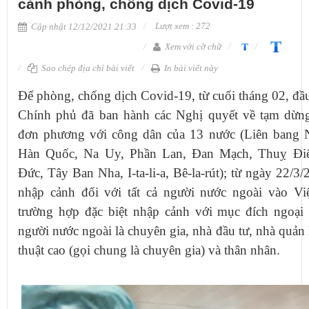
cảnh phòng, chống dịch Covid-19
Lượt xem : 272
Cập nhật 12/12/2021 21:33
Xem với cỡ chữ
Sao chép địa chỉ bài viết
In bài viết này
Để phòng, chống dịch Covid-19, từ cuối tháng 02, đầ
Chính phủ đã ban hành các Nghị quyết về tạm dừng
đơn phương với công dân của 13 nước (Liên bang 
Hàn Quốc, Na Uy, Phần Lan, Đan Mạch, Thuỵ Điể
Đức, Tây Ban Nha, I-ta-li-a, Bê-la-rút); từ ngày 22/3
nhập cảnh đối với tất cả người nước ngoài vào Vi
trường hợp đặc biệt nhập cảnh với mục đích ngoại 
người nước ngoài là chuyên gia, nhà đầu tư, nhà quản 
thuật cao (gọi chung là chuyên gia) và thân nhân.