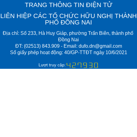
TRANG THÔNG TIN ĐIỆN TỬ
LIÊN HIỆP CÁC TỔ CHỨC HỮU NGHỊ THÀNH
PHỐ ĐỒNG NAI
Đ
ịa chỉ:
Số 233, Hà Huy Giáp, phường Trấn Biên​, thành phố ​
Đồng Nai
ĐT:
(02513) 843.909
- Email:
dufo.dn@gmail.com​
Số giấy phép hoạt động: 40/GP-TTĐT​ ngày 10/6/2021
Lượt truy cập: