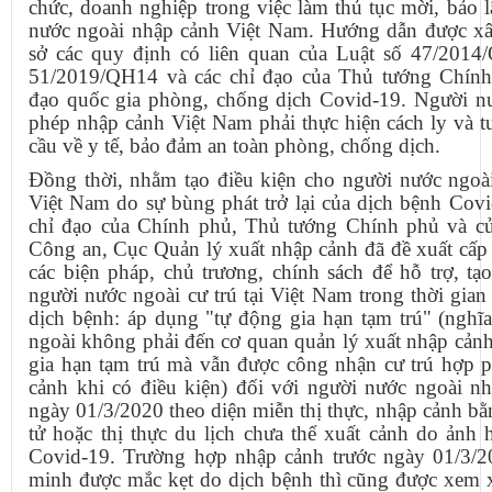
chức, doanh nghiệp trong việc làm thủ tục mời, bảo 
nước ngoài nhập cảnh Việt Nam. Hướng dẫn được xâ
sở các quy định có liên quan của Luật số 47/2014
51/2019/QH14 và các chỉ đạo của Thủ tướng Chín
đạo quốc gia phòng, chống dịch Covid-19. Người n
phép nhập cảnh Việt Nam phải thực hiện cách ly và t
cầu về y tế, bảo đảm an toàn phòng, chống dịch.
Đồng thời, nhằm tạo điều kiện cho người nước ngoài
Việt Nam do sự bùng phát trở lại của dịch bệnh Covi
chỉ đạo của Chính phủ, Thủ tướng Chính phủ và c
Công an, Cục Quản lý xuất nhập cảnh đã đề xuất cấp
các biện pháp, chủ trương, chính sách để hỗ trợ, tạ
người nước ngoài cư trú tại Việt Nam trong thời gia
dịch bệnh: áp dụng "tự động gia hạn tạm trú" (nghĩ
ngoài không phải đến cơ quan quản lý xuất nhập cảnh
gia hạn tạm trú mà vẫn được công nhận cư trú hợp p
cảnh khi có điều kiện) đối với người nước ngoài nh
ngày 01/3/2020 theo diện miễn thị thực, nhập cảnh bằn
tử hoặc thị thực du lịch chưa thể xuất cảnh do ảnh
Covid-19. Trường hợp nhập cảnh trước ngày 01/3/
minh được mắc kẹt do dịch bệnh thì cũng được xem x