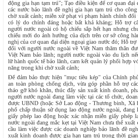
động gia hạn tạm trú"; Tạo điều kiện để cơ quan đại 
các nước bảo lãnh đề nghị gia hạn tạm trú cho công
chờ xuất cảnh; miễn xử phạt vi phạm hành chính đối
có lý do chính đáng hoặc bất khả kháng; Hỗ trợ cấ
người nước ngoài có hộ chiếu sắp hết hạn nhưng ch
chiếu mới do ảnh hưởng của dịch trên cơ sở công hà
nghị của cơ quan đại diện ngoại giao nước đó; Hỗ trợ 
đối với người nước ngoài về Việt Nam thăm thân đư
Việt Nam bảo lãnh; người nước ngoài vào du lịch nế
lữ hành quốc tế bảo lãnh, cam kết quản lý phối hợp v
năng trong khi chờ xuất cảnh;
Để đảm bảo thực hiện "mục tiêu kép" của Chính ph
an toàn phòng chống dịch, vừa góp phần hỗ trợ cá
tháo gỡ khó khăn, thúc đẩy sản xuất kinh doanh, phát
người nước ngoài đang làm việc tại các tổ chức, doa
được UBND (hoặc Sở Lao động - Thương binh, Xã hộ
phố chấp thuận sử dụng lao động nước ngoài, đang l
giấy phép lao động hoặc xác nhận miễn giấy phép l
nước ngoài đang mắc kẹt tại Việt Nam chưa thể xuất
cầu làm việc được các doanh nghiệp bảo lãnh đề ngh
xuất kinh doanh được gia hạn tạm trú trong thời gi