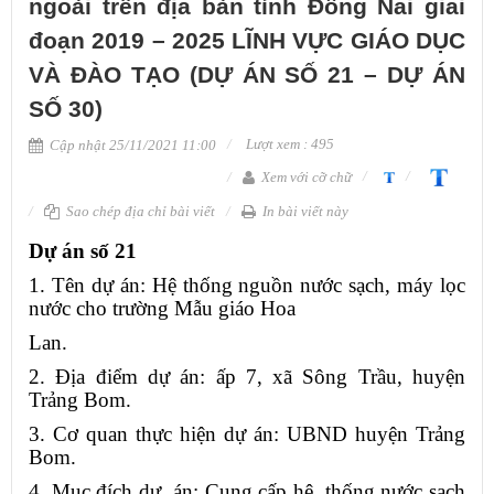
ngoài trên địa bàn tỉnh Đồng Nai giai
đoạn 2019 – 2025 LĨNH VỰC GIÁO DỤC
VÀ ĐÀO TẠO (DỰ ÁN SỐ 21 – DỰ ÁN
SỐ 30)
Lượt xem : 495
Cập nhật 25/11/2021 11:00
Xem với cỡ chữ
Sao chép địa chỉ bài viết
In bài viết này
Dự án số 21
1. Tên dự án: Hệ thống nguồn nước sạch, máy lọc
nước cho trường Mẫu giáo Hoa
Lan.
2. Địa điểm dự án: ấp 7, xã Sông Trầu, huyện
Trảng Bom.
3. Cơ quan thực hiện dự án: UBND huyện Trảng
Bom.
4. Mục đích dự án: Cung cấp hệ thống nước sạch