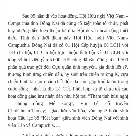
Sau 05 năm đi vào hoạt động, Hội Hữu nghị Việt Nam –
Campuchia tỉnh Đồng Nai đã củng cố kiện toàn tổ chức, phát
huy những điều kiện thuận lợi đưa Hội đi vào hoạt động thiết
thực
. Tính đến thời điểm này Hội Hữu nghị Việt Nam-
Campuchia Đồng Nai đã có 01 Hội Cấp huyện 08 LCH với
133 chi hội, 01 Chi hội trực thuộc tỉnh hội và 01 CLB với
tổng số hội viên gần 5.000.
Hội cũng đã vận động trên 1.500
phần quà trao gửi đến Cựu quân tình nguyện, gia đình liệt sỹ,
thương binh từng chiến đấu, hy sinh trên chiến trường K, cựu
chiến binh là nạn nhân chất độc da cam gặp khó khăn trong
cuộc sống , nhất là dịp Lễ, Tết. Phối hợp và tổ chức tốt các
hoạt động giao lưu nhân dân như
hội trại
“Thắm tình hữu nghị
- chung dòng Mê kông”, Vui Tết cổ truyền
CholChnamThmay; giao lưu văn hóa, văn nghệ hoặc sinh
hoạt Câu lạc bộ “Kết bạn” giữa sinh viên Đồng Nai với sinh
viên Lào và Campuchia….
Nhằm ghi nhận những đóng góp tích cực của các tập