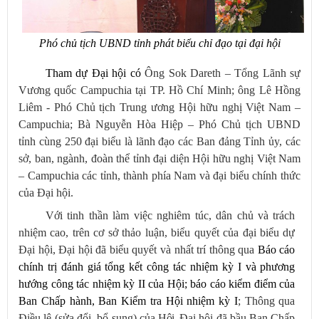
Phó chủ tịch UBND tỉnh phát biểu chỉ đạo tại đại hội
Tham dự Đại hội có
Ông
Sok Dareth
– Tổng Lãnh sự
Vương quốc Campuchia tại TP. Hồ Chí Minh; ông Lê Hồng
Liêm - Phó Chủ tịch Trung ương Hội hữu nghị Việt Nam –
Campuchia; Bà Nguyễn Hòa Hiệp – Phó Chủ tịch UBND
tỉnh cùng 250 đại biểu là lãnh đạo các Ban đảng Tỉnh ủy, các
sở, ban, ngành, đoàn thể tỉnh đại diện Hội hữu nghị Việt Nam
– Campuchia các tỉnh, thành phía Nam và đại biểu chính thức
của Đại hội.
Với tinh thần làm việc nghiêm túc, dân chủ và trách
nhiệm cao, trên cơ sở thảo luận, biểu quyết của đại biểu dự
Đại hội,
Đại hội đã biểu quyết và nhất trí thông qua
Báo cáo
chính trị đánh giá tổng kết công tác nhiệm kỳ I và phương
hướng công tác nhiệm kỳ II của Hội; báo cáo kiểm điểm của
Ban Chấp hành, Ban Kiểm tra Hội nhiệm kỳ I
; Thông qua
Điều lệ (sửa đổi, bổ sung) của
Hội.
Đại hội đã bầu Ban Chấp