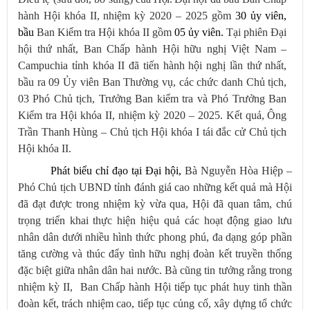
hành Hội khóa II, nhiệm kỳ 2020 – 2025 gồm
30 ủy viên,
bầu
Ban Kiểm tra Hội khóa II gồm
05 ủy viên.
Tại
phiên Đại
hội thứ nhất,
Ban Chấp hành Hội hữu nghị Việt Nam –
Campuchia tỉnh khóa II đã tiến hành hội nghị lần thứ nhất,
bầu ra 09 Ủy viên Ban Thường vụ, các chức danh Chủ tịch,
03 Phó Chủ tịch, Trưởng Ban kiểm tra và Phó Trưởng Ban
Kiểm tra Hội khóa II, nhiệm kỳ 2020 – 2025. Kết quả, Ông
Trần Thanh Hùng – Chủ tịch Hội khóa I tái đắc cử Chủ tịch
Hội khóa II.
Phát biểu chỉ đạo tại Đại hội,
Bà Nguyễn Hòa Hiệp –
Phó Chủ tịch UBND tỉnh đánh giá cao những kết quả mà Hội
đã đạt được trong nhiệm kỳ vừa qua, Hội đã quan tâm, chú
trọng triển khai thực hiện hiệu quả các hoạt động giao lưu
nhân dân dưới nhiều hình thức phong phú, đa dạng góp phần
tăng cường và thúc đẩy tình hữu nghị đoàn kết truyền thống
đặc biệt giữa nhân dân hai nước. Bà cũng tin tưởng rằng trong
nhiệm kỳ II, Ban Chấp hành Hội tiếp tục phát huy tinh thần
đoàn kết, trách nhiệm cao, tiếp tục củng cố, xây dựng tổ chức