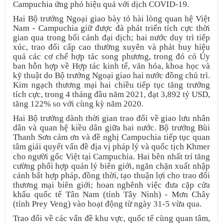
Campuchia ứng phó hiệu quả với dịch COVID-19.
Hai Bộ trưởng Ngoại giao bày tỏ hài lòng quan hệ Việt
Nam - Campuchia giữ được đà phát triển tích cực thời
gian qua trong bối cảnh đại dịch; hai nước duy trì tiếp
xúc, trao đổi cấp cao thường xuyên và phát huy hiệu
quả các cơ chế hợp tác song phương, trong đó có Ủy
ban hỗn hợp về Hợp tác kinh tế, văn hóa, khoa học và
kỹ thuật do Bộ trưởng Ngoại giao hai nước đồng chủ trì.
Kim ngạch thương mại hai chiều tiếp tục tăng trưởng
tích cực, trong 4 tháng đầu năm 2021, đạt 3,892 tỷ USD,
tăng 122% so với cùng kỳ năm 2020.
Hai Bộ trưởng dành thời gian trao đổi về giao lưu nhân
dân và quan hệ kiều dân giữa hai nước. Bộ trưởng Bùi
Thanh Sơn cảm ơn và đề nghị Campuchia tiếp tục quan
tâm giải quyết vấn đề địa vị pháp lý và quốc tịch Khmer
cho người gốc Việt tại Campuchia.
Hai bên nhất trí tăng
cường phối hợp quản lý biên giới, ngăn chặn xuất nhập
cảnh bất hợp pháp, đồng thời, tạo thuận lợi cho trao đổi
thương mại biên giới; hoan nghênh việc đưa cặp cửa
khẩu quốc tế Tân Nam (tỉnh Tây Ninh) - Mơn Chây
(tỉnh Prey Veng) vào hoạt động từ ngày 31-5 vừa qua.
Trao đổi về các vấn đề khu vực, quốc tế cùng quan tâm,